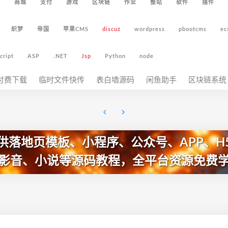
5
商城
支付
游戏
区块链
作业
整站
软件
插件
织梦
帝国
苹果CMS
discuz
wordpress
pbootcms
ec
cript
ASP
.NET
Jsp
Python
node
付费下载
临时文件快传
表白墙源码
闲鱼助手
区块链系统
供落地页模板、小程序、公众号、APP、H
影音、小说等源码教程，全平台资源免费