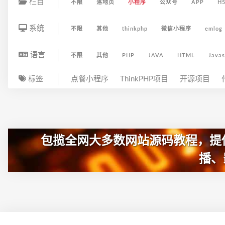
栏目
不限
落地页
小程序
公众号
APP
H
系统
不限
其他
thinkphp
微信小程序
emlog
语言
不限
其他
PHP
JAVA
HTML
Javas
标签
点餐小程序
ThinkPHP项目
开源项目
包揽全网大多数网站源码教程，提
播、