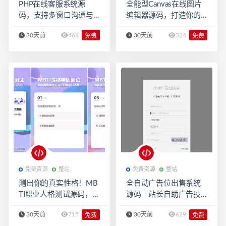
PHP在线客服系统源
全能型Canvas在线图片
码，支持多窗口沟通与
编辑器源码，打造你的
工单管理
海报设计平台
30天前
466
30天前
324
免费
免费
免费资源
整站
免费资源
整站
测出你的真实性格！MB
全自动广告位出售系统
TI职业人格测试源码，P
源码｜站长自助广告投
C+H5全端适配
放平台搭建
30天前
715
30天前
629
免费
免费