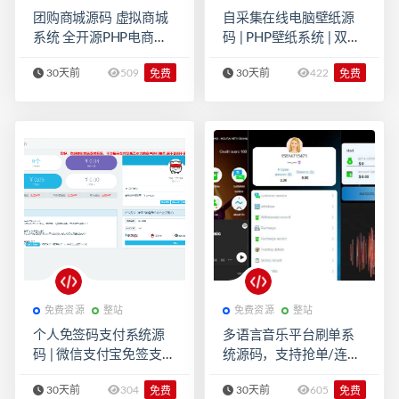
团购商城源码 虚拟商城
自采集在线电脑壁纸源
系统 全开源PHP电商程
码 | PHP壁纸系统 | 双端
序
自适应壁纸网站程序
30天前
509
30天前
422
免费
免费
免费资源
整站
免费资源
整站
个人免签码支付系统源
多语言音乐平台刷单系
码 | 微信支付宝免签支付
统源码，支持抢单/连
平台 | PHP开发附带安装
单/叠加规则，PHP+HT
30天前
304
30天前
605
免费
免费
教程
ML前后端全开源