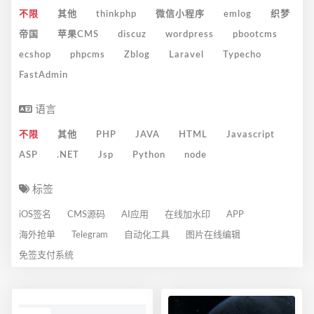
不限
其他
thinkphp
微信小程序
emlog
织梦
帝国
苹果CMS
discuz
wordpress
pbootcms
ecshop
phpcms
Zblog
Laravel
Typecho
FastAdmin
语言
不限
其他
PHP
JAVA
HTML
Javascript
ASP
.NET
Jsp
Python
node
标签
iOS签名
CMS源码
AI应用
在线加水印
APP
海外抢单
Telegram
自动化工具
图片在线编辑
免签支付系统