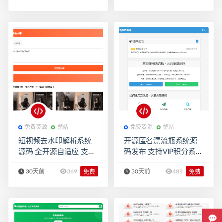
免费资源
整站
免费资源
整站
短视频去水印解析系统
开源匿名漂流瓶系统源
源码 全开源自适应 支持
码发布 支持VIP积分系统
后台管理与API配置
附完整搭建教程
30天前
369
30天前
489
免费
免费