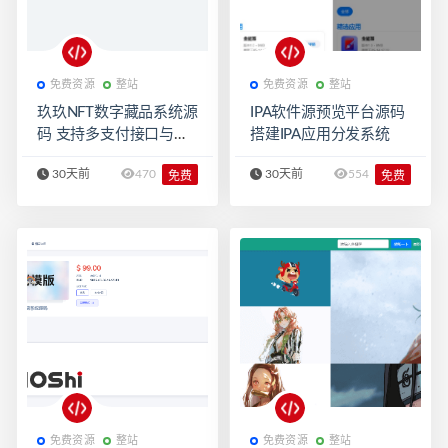
免费资源
整站
免费资源
整站
玖玖NFT数字藏品系统源
IPA软件源预览平台源码
码 支持多支付接口与链
搭建IPA应用分发系统
上对接
30天前
470
30天前
554
免费
免费
免费资源
整站
免费资源
整站