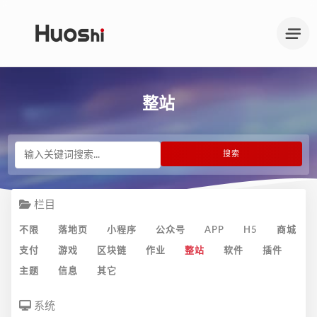
整站
栏目
不限
落地页
小程序
公众号
APP
H5
商城
支付
游戏
区块链
作业
整站
软件
插件
主题
信息
其它
系统