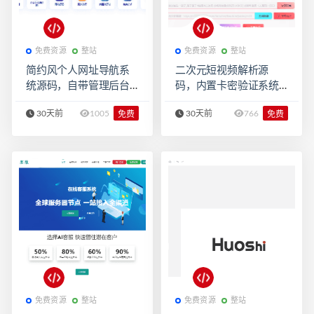
免费资源
整站
免费资源
整站
简约风个人网址导航系
二次元短视频解析源
统源码，自带管理后台
码，内置卡密验证系统
支持分类
与可改后台
30天前
1005
30天前
766
免费
免费
免费资源
整站
免费资源
整站