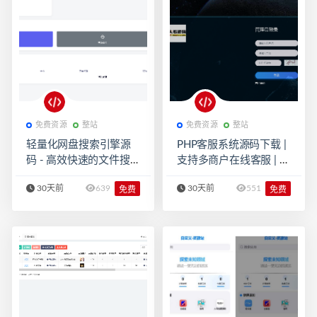
免费资源
整站
免费资源
整站
轻量化网盘搜索引擎源
PHP客服系统源码下载 |
码 - 高效快速的文件搜
支持多商户在线客服 | 全
索系统
开源可二开
30天前
639
30天前
551
免费
免费