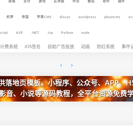
5
商城
支付
游戏
区块链
作业
整站
软件
插件
织梦
帝国
苹果CMS
discuz
wordpress
pbootcms
ec
cript
ASP
.NET
Jsp
Python
node
计费系统
iOS签名
自助广告投放
动画
防红系统
事件
供落地页模板、小程序、公众号、APP、H
影音、小说等源码教程，全平台资源免费