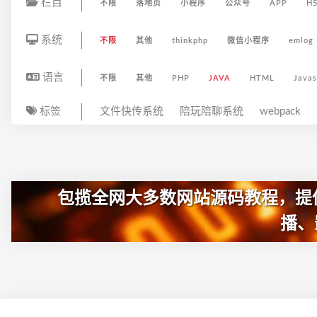
栏目
不限
落地页
小程序
公众号
APP
H
系统
不限
其他
thinkphp
微信小程序
emlog
语言
不限
其他
PHP
JAVA
HTML
Javas
标签
文件快传系统
陪玩陪聊系统
webpack
包揽全网大多数网站源码教程，提
播、